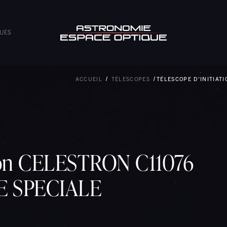
VUES
ACCUEIL
TÉLESCOPES
TÉLESCOPE D'INITIAT
tion CELESTRON C11076
RE SPECIALE