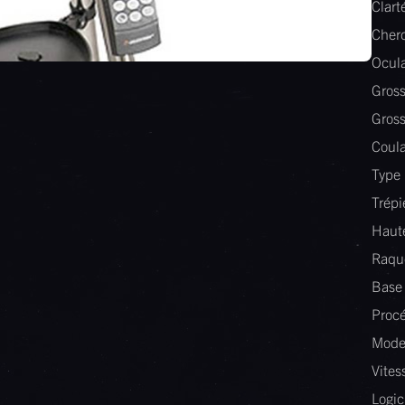
Clart
Cherc
Ocula
Gross
Gros
Coula
Type 
Trépi
Haute
Raqu
Base
Procé
Mode 
Vites
Logic