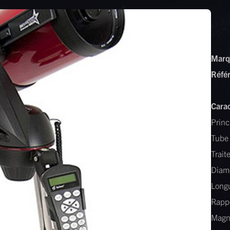
Marq
Réfé
Carac
Princ
Tube 
Trait
Diam
Long
Rappo
Magni