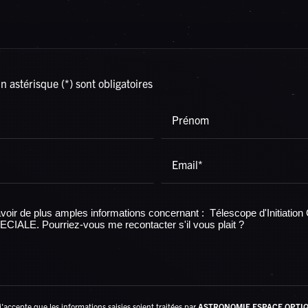
Rechercher
 astérisque (*) sont obligatoires
Prénom
Email*
'accepte que les informations saisies soient traitées par
ASTRONOMIE ESPACE OPTI