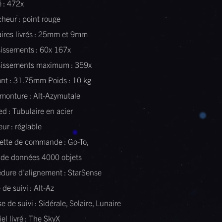
é : 472x
heur : point rouge
ires livrés : 25mm et 9mm
issements : 60x 167x
sissements maximum : 359x
nt : 31.75mm Poids : 10 kg
monture : Alt-Azymutale
ed : Tubulaire en acier
ur : réglable
ette de commande : Go-To,
 de données 4000 objets
dure d'alignement : StarSense
de suivi : Alt-Az
se de suivi : Sidérale, Solaire, Lunaire
iel livré : The SkyX