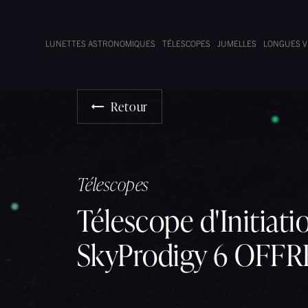
Panneau de gestion des cookies
LUNETTES ASTRONOMIQUES
TÉLESCOPES
JUMELLES
LONGUES 
Retour
Télescopes
Télescope d'Initia
SkyProdigy 6 OFF