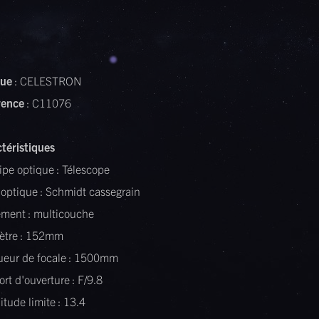
ue
: CELESTRON
rence
: C11076
téristiques
ipe optique : Télescope
optique : Schmidt cassegrain
ement : multicouche
ètre : 152mm
ueur de focale : 1500mm
rt d'ouverture : F/9.8
tude limite : 13.4