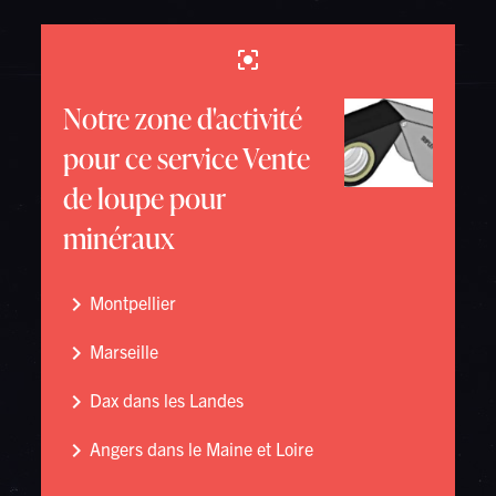
center_focus_strong
Notre zone d'activité
pour ce service Vente
de loupe pour
minéraux
navigate_next
Montpellier
navigate_next
Marseille
navigate_next
Dax dans les Landes
navigate_next
Angers dans le Maine et Loire