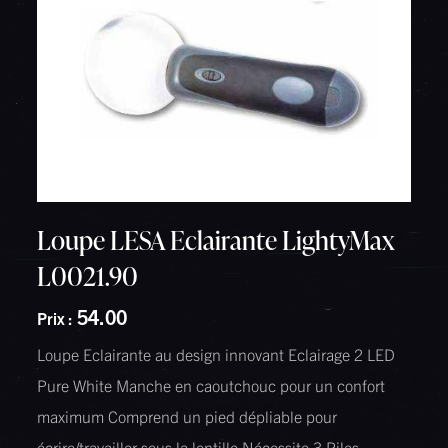
Loupe LESA Eclairante LightyMax
L0021.90
54.00
Prix :
Loupe Eclairante au design innovant Eclairage 2 LED
Pure White Manche en caoutchouc pour un confort
maximum Comprend un pied dépliable pour
écrire/travailler sous la lentille Nécessite 3 Piles